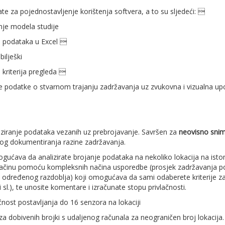
te za pojednostavljenje korištenja softvera, a to su sljedeći: 
nje modela studije
ih podataka u Excel 
bilješki
 kriterija pregleda 
je podatke o stvarnom trajanju zadržavanja uz zvukovna i vizualna u
iziranje podataka vezanih uz prebrojavanje. Savršen za
neovisno sni
nog dokumentiranja razine zadržavanja.
gućava da analizirate brojanje podataka na nekoliko lokacija na isto
činu pomoću kompleksnih načina usporedbe (prosjek zadržavanja po
određenog razdoblja) koji omogućava da sami odaberete kriterije za 
i sl.), te unosite komentare i izračunate stopu privlačnosti.
nost postavljanja do 16 senzora na lokaciji
iza dobivenih brojki s udaljenog računala za neograničen broj lokacija. 