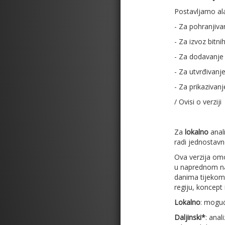
Postavljamo ala
- Za pohranjiva
- Za izvoz bitn
- Za dodavanje 
- Za utvrđivanje
- Za prikazivan
/ Ovisi o verziji
Za
lokalno
anal
radi jednostav
Ova verzija omo
u naprednom na
danima tijekom 
regiju, koncept 
Lokalno
: moguć
Daljinski*
: anal