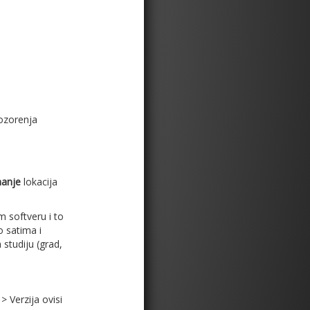
pozorenja
manje
lokacija
m softveru i to
 satima i
studiju (grad,
> Verzija ovisi