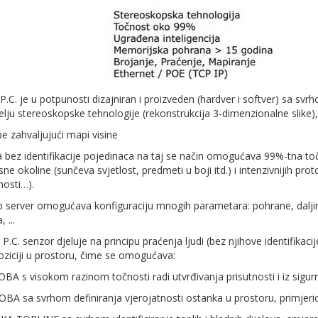
.C. je u potpunosti dizajniran i proizveden (hardver i softver) sa svrh
lju stereoskopske tehnologije (rekonstrukcija 3-dimenzionalne slike
be zahvaljujući mapi visine
ka bez identifikacije pojedinaca na taj se način omogućava 99%-tna to
sne okoline (sunčeva svjetlost, predmeti u boji itd.) i intenzivnijih pr
nosti…).
eb server omogućava konfiguraciju mnogih parametara: pohrane, dalj
 ...
.C. senzor djeluje na principu praćenja ljudi (bez njihove identifikacij
oziciji u prostoru, čime se omogućava:
A s visokom razinom točnosti radi utvrđivanja prisutnosti i iz sigur
A sa svrhom definiranja vjerojatnosti ostanka u prostoru, primjeri