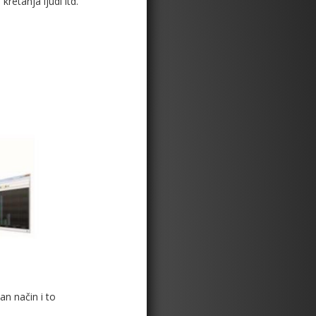
retanja ljudi itd.
n način i to