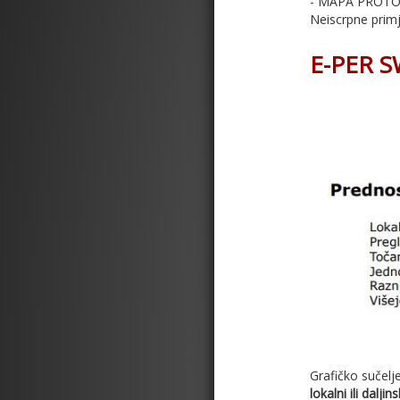
- MAPA PROTOKA 
Neiscrpne prim
E-PER 
Grafičko suče
lokalni ili daljins