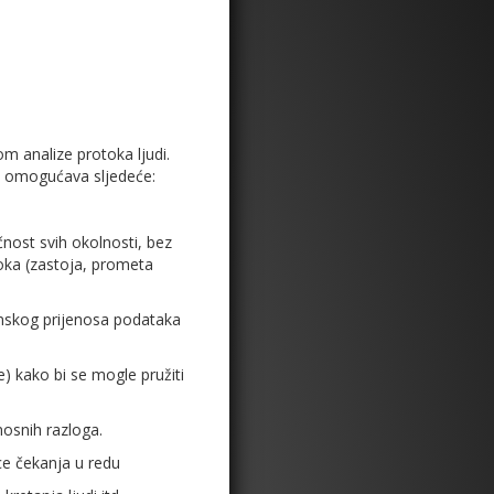
om analize protoka ljudi.
), omogućava sljedeće:
čnost svih okolnosti, bez
otoka (zastoja, prometa
inskog prijenosa podataka
e) kako bi se mogle pružiti
nosnih razloga.
ce čekanja u redu