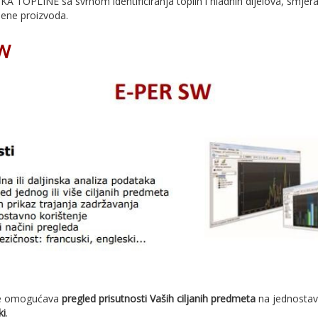
TOPLINE sa svrhom identificiranja toplih i hladnih dijelova, smjera k
jene proizvoda.
SW
lje omogućava
pregled prisutnosti Vaših ciljanih predmeta
na jednostava
ki
.