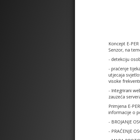
Koncept E-PER P
Senzor, na teme
- detekciju oso
- praćenje tije
utjecaja svjetlo
visoke frekvent
- Integrirani w
zauzeća servera,
Primjena E-PER P
informacije o p
- BROJANJE OSOB
- PRAĆENJE OSOB