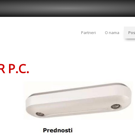
Partneri
O nama
Po
R P.C.