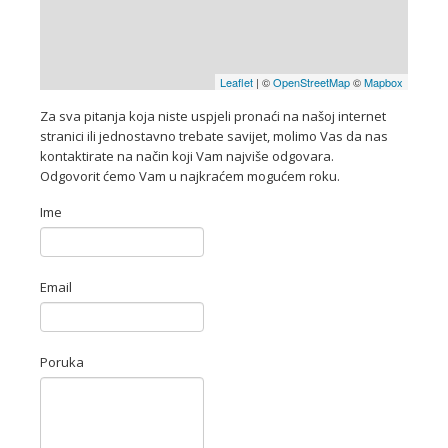
Leaflet
| ©
OpenStreetMap
©
Mapbox
Za sva pitanja koja niste uspjeli pronaći na našoj internet
stranici ili jednostavno trebate savijet, molimo Vas da nas
kontaktirate na način koji Vam najviše odgovara.
Odgovorit ćemo Vam u najkraćem mogućem roku.
Ime
Email
Poruka