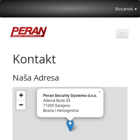
Bosanski
▼
Partneri
Kontakt
O nama
Posebna ponuda
Naša Adresa
Kontakt
×
+
Peran Security Systems d.o.o.
Adema Buće 25
−
71000 Sarajevo
Bosna i Hercegovina